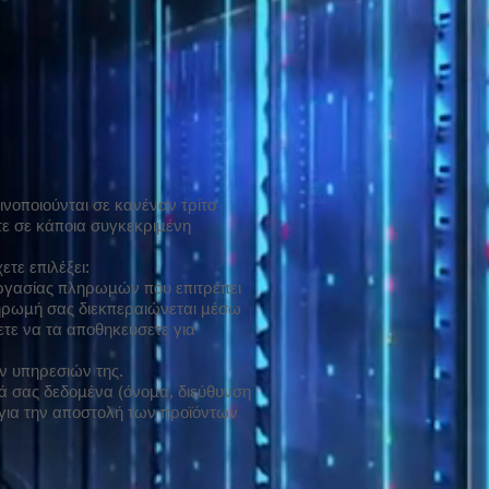
οποιούνται σε κανέναν τρίτο
τε σε κάποια συγκεκριμένη
τε επιλέξει:
εργασίας πληρωμών που επιτρέπει
ληρωμή σας διεκπεραιώνεται μέσω
ετε να τα αποθηκεύσετε για
ων υπηρεσιών της.
ά σας δεδομένα (όνομα, διεύθυνση
 για την αποστολή των προϊόντων