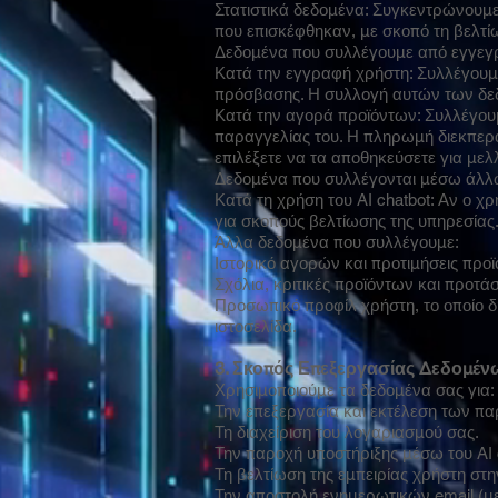
Στατιστικά δεδομένα: Συγκεντρώνουμε
που επισκέφθηκαν, με σκοπό τη βελτ
Δεδομένα που συλλέγουμε από εγγεγ
Κατά την εγγραφή χρήστη: Συλλέγουμε 
πρόσβασης. Η συλλογή αυτών των δεδ
Κατά την αγορά προϊόντων: Συλλέγουμ
παραγγελίας του. Η πληρωμή διεκπερα
επιλέξετε να τα αποθηκεύσετε για μελ
Δεδομένα που συλλέγονται μέσω άλλ
Κατά τη χρήση του AI chatbot: Αν ο χ
για σκοπούς βελτίωσης της υπηρεσίας
Άλλα δεδομένα που συλλέγουμε:
Ιστορικό αγορών και προτιμήσεις προϊ
Σχόλια, κριτικές προϊόντων και προτάσ
Προσωπικό προφίλ χρήστη, το οποίο δ
ιστοσελίδα.
3. Σκοπός Επεξεργασίας Δεδομέν
Χρησιμοποιούμε τα δεδομένα σας για:
Την επεξεργασία και εκτέλεση των πα
Τη διαχείριση του λογαριασμού σας.
Την παροχή υποστήριξης μέσω του AI 
Τη βελτίωση της εμπειρίας χρήστη στη
Την αποστολή ενημερωτικών email (με