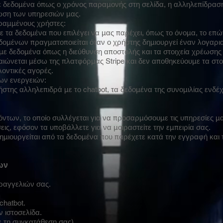
 δεδομένα όπως ο χρόνος παραμονής στη σελίδα, η αλληλεπίδραση μ
ίωση των υπηρεσιών μας.
ραμμένους χρήστες:
τα δεδομένα που επιλέγει να μας παρέχει, όπως το όνομα, το επών
ομένων πραγματοποιείται όταν ο χρήστης δημιουργεί έναν λογαρι
ε δεδομένα όπως η διεύθυνση αποστολής και τα στοιχεία χρέωσης 
ιώνεται μέσω της πλατφόρμας Stripe και δεν αποθηκεύουμε τα στοι
λοντικές αγορές.
ων ενεργειών:
ρήστης αλληλεπιδρά με το chatbot, τα δεδομένα της συνομιλίας εν
.
όντων, το οποίο συλλέγεται για να προσαρμόσουμε τις υπηρεσίες μα
εις, εφόσον τα υποβάλλετε για να μοιραστείτε την εμπειρία σας.
ημιουργείται από τα δεδομένα που παρέχετε κατά την εγγραφή και τ
ων
ραγγελιών σας.
chatbot.
ν ιστοσελίδα.
 τη συγκατάθεση σας).