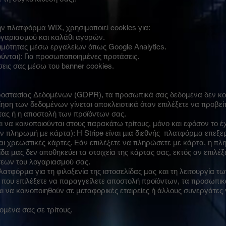
την πλατφόρμα WIX, χρησιμοποιεί cookies για:
ογαριασμού και καλάθι αγορών.
ιμότητας μέσω εργαλείων όπως Google Analytics.
ύνται): Για προσωποποιημένες προτάσεις.
ήσεις σας μέσω του banner cookies.
οστασίας Δεδομένων (GDPR), τα προσωπικά σας δεδομένα δεν κοιν
ηση των δεδομένων γίνεται αποκλειστικά όταν επιλέξετε να προβεί
ας ή η αποστολή των προϊόντων σας.
να κοινοποιούνται στους παρακάτω τρίτους, μόνο και εφόσον το έχε
ύν πληρωμή με κάρτα): Η Stripe είναι μια διεθνής πλατφόρμα επεξ
αι χρεωστικές κάρτες. Εάν επιλέξετε να πληρώσετε με κάρτα, η π
δα μας δεν αποθηκεύει τα στοιχεία της κάρτας σας, εκτός αν επιλέξ
σεων του λογαριασμού σας.
τφόρμα για τη φιλοξενία της ιστοσελίδας μας και τη λειτουργία τ
 που επιλέξετε να παραγγείλετε αποστολή προϊόντων, τα προσωπικ
αι να κοινοποιηθούν σε μεταφορικές εταιρείες ή άλλους συνεργάτες
ομένα σας σε τρίτους.