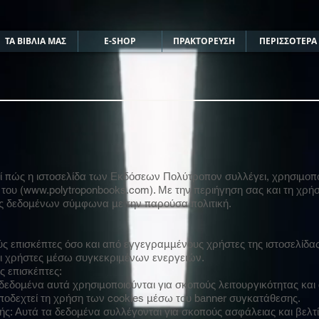
ΤΑ ΒΙΒΛΙΑ ΜΑΣ
E-SHOP
ΠΡΑΚΤΟΡΕΥΣΗ
ΠΕΡΙΣΣΟΤΕΡΑ
 πώς η ιστοσελίδα των Εκδόσεων Πολύτροπον συλλέγει, χρησιμοπο
του (www.polytroponbooks.com). Με την περιήγηση σας και τη χρ
ς δεδομένων σύμφωνα με την παρούσα πολιτική.
 επισκέπτες όσο και από εγγεγραμμένους χρήστες της ιστοσελίδα
 οι χρήστες μέσω συγκεκριμένων ενεργειών.
 επισκέπτες:
δεδομένα αυτά χρησιμοποιούνται για σκοπούς λειτουργικότητας και
αποδεχτεί τη χρήση των cookies μέσω του banner συγκατάθεσης.
ής: Αυτά τα δεδομένα συλλέγονται για σκοπούς ασφάλειας και βελτί