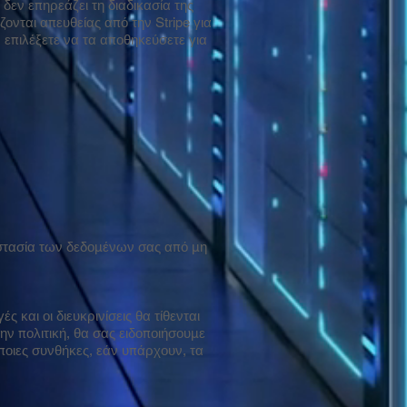
δεν επηρεάζει τη διαδικασία της
νται απευθείας από την Stripe για
 επιλέξετε να τα αποθηκεύσετε για
στασία των δεδομένων σας από μη
και οι διευκρινίσεις θα τίθενται
ν πολιτική, θα σας ειδοποιήσουμε
ποιες συνθήκες, εάν υπάρχουν, τα