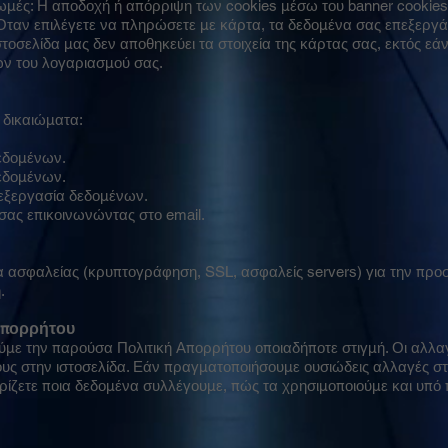
ωμές: Η αποδοχή ή απόρριψη των cookies μέσω του banner cookies 
Όταν επιλέγετε να πληρώσετε με κάρτα, τα δεδομένα σας επεξεργάζο
οσελίδα μας δεν αποθηκεύει τα στοιχεία της κάρτας σας, εκτός εάν
ν του λογαριασμού σας.
 δικαιώματα:
εδομένων.
εδομένων.
εξεργασία δεδομένων.
σας επικοινωνώντας στο email.
 ασφαλείας (κρυπτογράφηση, SSL, ασφαλείς servers) για την προ
.
 Απορρήτου
με την παρούσα Πολιτική Απορρήτου οποιαδήποτε στιγμή. Οι αλλαγές 
ους στην ιστοσελίδα. Εάν πραγματοποιήσουμε ουσιώδεις αλλαγές στη
ρίζετε ποια δεδομένα συλλέγουμε, πώς τα χρησιμοποιούμε και υπό 
.