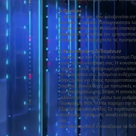
4. Cookies
Η ιστοσελίδα μας, που φιλοξενείται σ
Αναγκαία Cookies: Λειτουργικότητα λ
Cookies επιδόσεων: Ανάλυση επισκεψ
Διαφημιστικά Cookies (αν χρησιμοποιο
Μπορείτε να διαχειριστείτε τις προτιμ
5. Κοινοποίηση Δεδομένων
Σύμφωνα με τον Γενικό Κανονισμό Πρ
χωρίς τη συγκατάθεσή σας. Η κοινοποί
ενέργεια, όπως η πληρωμή μέσω κάρτ
Τα προσωπικά σας δεδομένα ενδέχεται 
Stripe (μόνο για όσους πραγματοποιο
ασφαλείς συναλλαγές με πιστωτικές κ
των συστημάτων της Stripe. Η ιστοσελί
μελλοντικές αγορές, μέσω των ρυθμί
Πλατφόρμα WIX: Η Wix παρέχει την πλα
Εξωτερικοί συνεργάτες: Σε περίπτωση
αποστολής, τηλέφωνο, email) ενδέχετ
σας.
Δεν πουλάμε ούτε ενοικιάζουμε τα δεδ