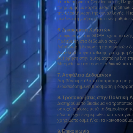
Σημείωση για τα Cookies και τις Πληρ
πληρωμής με κάρτα μέσω της Stripe. 
την ολοκλήρωση της συναλλαγής. Η ιστ
μελλοντική χρήση μέσω των ρυθμίσεω
6. Δικαιώματα Χρηστών
Σύμφωνα με τον GDPR, έχετε τα εξής
Πρόσβαση στα δεδομένα σας.
Διόρθωση ή διαγραφή προσωπικών δ
Ανάκληση συγκατάθεσης για χρήση δ
Αντίρρηση στην αυτοματοποιημένη επ
Μπορείτε να ασκήσετε τα δικαιώματα 
7. Ασφάλεια Δεδομένων
Λαμβάνουμε όλα τα απαραίτητα μέτρα
εξουσιοδοτημένη πρόσβαση ή διαρροή
8. Τροποποιήσεις στην Πολιτική
Διατηρούμε το δικαίωμα να τροποποιού
σε ισχύ αμέσως μετά τη δημοσίευση τ
εδώ ότι έχει ενημερωθεί, ώστε να γνω
χρησιμοποιούμε ή/και τα κοινοποιούμε
9. Επικοινωνία