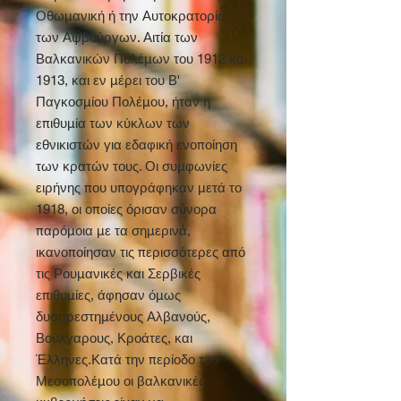
Οθωμανική ή την Αυτοκρατορία
των Αψβούργων. Αιτία των
Βαλκανικών Πολέμων του 1912 και
1913, και εν μέρει του Β'
Παγκοσμίου Πολέμου, ήταν η
επιθυμία των κύκλων των
εθνικιστών για εδαφική ενοποίηση
των κρατών τους. Οι συμφωνίες
ειρήνης που υπογράφηκαν μετά το
1918, οι οποίες όρισαν σύνορα
παρόμοια με τα σημερινά,
ικανοποίησαν τις περισσότερες από
τις Ρουμανικές και Σερβικές
επιθυμίες, άφησαν όμως
δυσαρεστημένους Αλβανούς,
Βούλγαρους, Κροάτες, και
Έλληνες.Κατά την περίοδο του
Μεσοπολέμου οι βαλκανικές