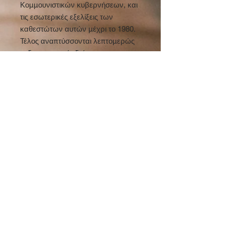
Κομμουνιστικών κυβερνήσεων, και
τις εσωτερικές εξελίξεις των
καθεστώτων αυτών μέχρι το 1980.
Τέλος αναπτύσσονται λεπτομερώς
οι διαφορετικοί οδοί που
ακολούθησαν τα πέντε βαλκανικά
κράτη από το 1945.
Πληροφορίες
Barbara Jelavich
Πίνακας Περιεχομένων
ISBN: 960-8354-48-X
Δείτε τον Πίνακα Περιεχομένων
διαστ.: 17 x 24
σελ.: 707