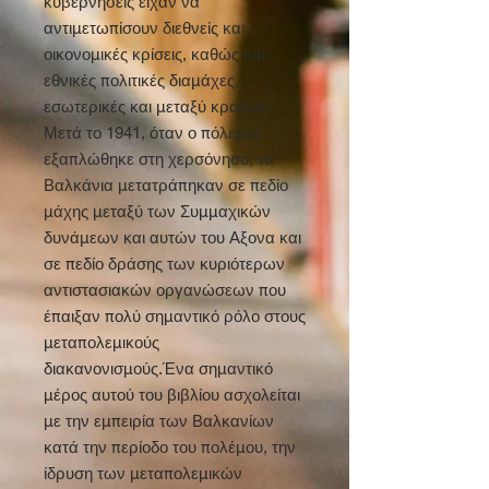
κυβερνήσεις είχαν να
αντιμετωπίσουν διεθνείς και
οικονομικές κρίσεις, καθώς και
εθνικές πολιτικές διαμάχες,
εσωτερικές και μεταξύ κρατών.
Μετά το 1941, όταν ο πόλεμος
εξαπλώθηκε στη χερσόνησο, τα
Βαλκάνια μετατράπηκαν σε πεδίο
μάχης μεταξύ των Συμμαχικών
δυνάμεων και αυτών του Αξονα και
σε πεδίο δράσης των κυριότερων
αντιστασιακών οργανώσεων που
έπαιξαν πολύ σημαντικό ρόλο στους
μεταπολεμικούς
διακανονισμούς.Ένα σημαντικό
μέρος αυτού του βιβλίου ασχολείται
με την εμπειρία των Βαλκανίων
κατά την περίοδο του πολέμου, την
ίδρυση των μεταπολεμικών