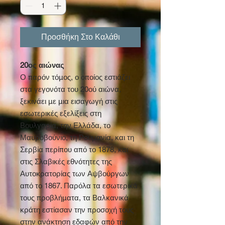
Προσθήκη Στο Καλάθι
20ος αιώνας
Ο παρόν τόμος, ο οποίος εστιάζει
στα γεγονότα του 20ού αιώνα,
ξεκινάει με μια εισαγωγή στις
εσωτερικές εξελίξεις στη
Βουλγαρία, την Ελλάδα, το
Μαυροβούνιο, τη Ρουμανία, και τη
Σερβία περίπου από το 1878, και
στις Σλαβικές εθνότητες της
Αυτοκρατορίας των Αψβούργων
από το 1867. Παρόλα τα εσωτερικά
τους προβλήματα, τα Βαλκανικά
κράτη εστίασαν την προσοχή τους
στην ανάκτηση εδαφών από την