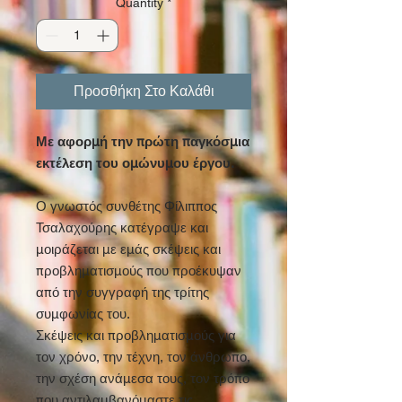
Quantity
*
Προσθήκη Στο Καλάθι
Με αφορμή την πρώτη παγκόσμια
εκτέλεση του ομώνυμου έργου.
Ο γνωστός συνθέτης Φίλιππος
Τσαλαχούρης κατέγραψε και
μοιράζεται με εμάς σκέψεις και
προβληματισμούς που προέκυψαν
από την συγγραφή της τρίτης
συμφωνίας του.
Σκέψεις και προβληματισμούς για
τον χρόνο, την τέχνη, τον άνθρωπο,
την σχέση ανάμεσα τους, τον τρόπο
που αντιλαμβανόμαστε τις