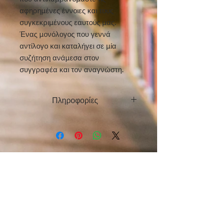
αφηρημένες έννοιες και τους
συγκεκριμένους εαυτούς μας.
Ένας μονόλογος που γεννά
αντίλογο και καταλήγει σε μία
συζήτηση ανάμεσα στον
συγγραφέα και τον αναγνώστη.
Πληροφορίες
Φίλιππος Τσαλαχούρης
ISBN: 978-960-6840-64-7
διαστ.: 11 x 16
σελ.: 60