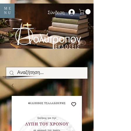
ME
Σύνδεση
NU